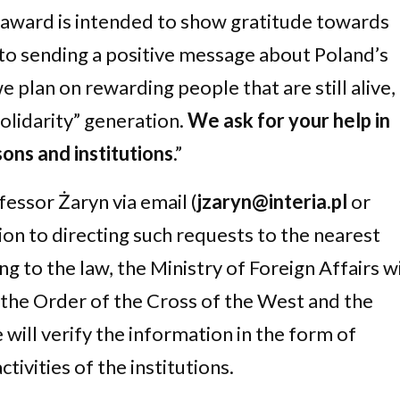
t award is intended to show gratitude towards
 to sending a positive message about Poland’s
“we plan on rewarding people that are still alive,
Solidarity” generation.
We ask for your help in
ons and institutions
.”
essor Żaryn via email (
jzaryn@interia.pl
or
tion to directing such requests to the nearest
g to the law, the Ministry of Foreign Affairs wi
the Order of the Cross of the West and the
ill verify the information in the form of
tivities of the institutions.