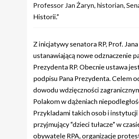
Professor Jan Żaryn, historian, Sena
Historii.
”
Z inicjatywy senatora RP, Prof. Jan
ustanawiającą nowe odznaczenie p
Prezydenta RP. Obecnie ustawa jes
podpisu Pana Prezydenta. Celem od
dowodu wdzięczności zagranicznym 
Polakom w dążeniach niepodległośc
Przykladami takich osob i instytuc
przyjmujący “dzieci tułacze” w czasi
obywatele RPA, organizacje protesta