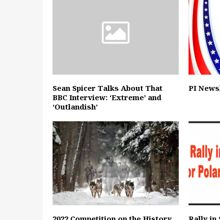
Sean Spicer Talks About That
PI Newsl
BBC Interview: ‘Extreme’ and
‘Outlandish’
2022 Competition on the History
Rally in