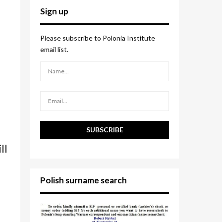
c
E
Sign up
h
f
A
o
Please subscribe to Polonia Institute
r
R
email list.
:
C
H
ll
Polish surname search