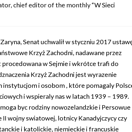
tor, chief editor of the monthly “
W Sieci
a Zaryna, Senat uchwalił w styczniu 2017 ustaw
aństwowe Krzyż Zachodni, nadawane przez
t procedowana w Sejmie i wkrótce trafi do
znaczenia Krzyż Zachodni jest wyrazenie
instytucjom i osobom , które pomagaly Polsce
iowych i wspieraly nas w latach 1939 – 1989.
ji moga byc rodziny nowozelandzkie i Persowue
e II wojny swiatowej, lotnicy Kanadyjczycy czy
nckie i katolickie, niemieckie i francuskie