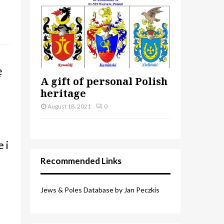
ę
A gift of personal Polish
heritage
August 18, 2021
0
 i
Recommended Links
Jews & Poles Database by Jan Peczkis