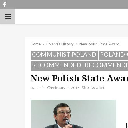
Facebook
PRIMARY
MENU
Home
Poland's History
New Polish State Award
COMMUNIST POLAND
POLAND-
RECOMMENDED
RECOMMENDED
New Polish State Awa
by
admin
February 13, 2017
0
3754