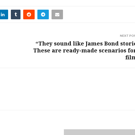
NEXT PO
“They sound like James Bond stori
These are ready-made scenarios fo
fil