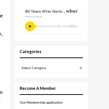
ce
e,
Categories
Become A Member
ru
e
Our Membership application