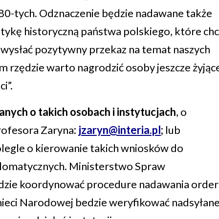
h 80-tych. Odznaczenie będzie nadawane także
itykę historyczną państwa polskiego, które ch
 wysłać pozytywny przekaz na temat naszych
 rzędzie warto nagrodzić osoby jeszcze żyjąc
i”.
ych o takich osobach i instytucjach
, o
Profesora Zaryna
:
jzaryn@interia.pl
;
lub
legle o kierowanie takich wniosków do
plomatycznych. Ministerstwo Spraw
edzie koordynować procedure nadawania orde
mieci Narodowej bedzie weryfikować nadsyłan