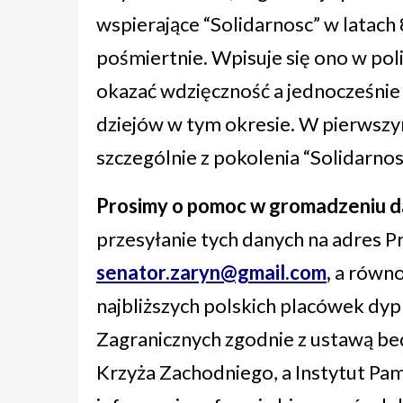
wspierające “Solidarnosc” w latac
pośmiertnie. Wpisuje się ono w pol
okazać wdzięczność a jednocześnie
dziejów w tym okresie. W pierwszym
szczególnie z pokolenia “Solidarnosc
Prosimy o pomoc w gromadzeniu dan
przesyłanie tych danych na adres 
senator.zaryn@gmail.com
,
a równo
najbliższych polskich placówek dy
Zagranicznych zgodnie z ustawą b
Krzyża Zachodniego, a Instytut Pa